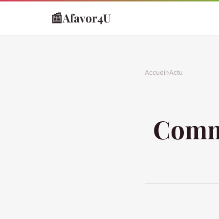
📰
Afavor4U
Accueil
›
Actu
Comme