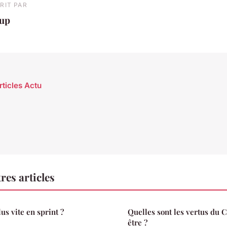
RIT PAR
oup
rticles Actu
res articles
s vite en sprint ?
Quelles sont les vertus du 
être ?