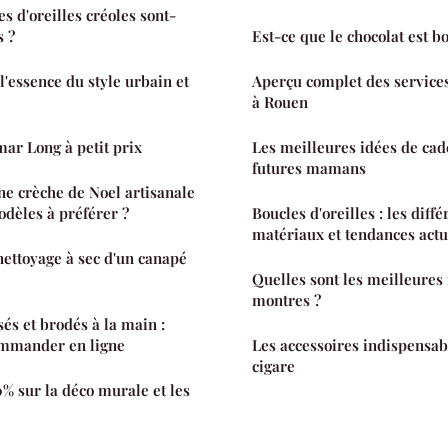
s d'oreilles créoles sont-
s ?
Est-ce que le chocolat est b
l'essence du style urbain et
Aperçu complet des service
à Rouen
ar Long à petit prix
Les meilleures idées de cad
futures mamans
ne crèche de Noel artisanale
odèles à préférer ?
Boucles d'oreilles : les diffé
matériaux et tendances actu
ettoyage à sec d'un canapé
Quelles sont les meilleure
montres ?
t brodés à la main :
ommander en ligne
Les accessoires indispensa
cigare
 sur la déco murale et les