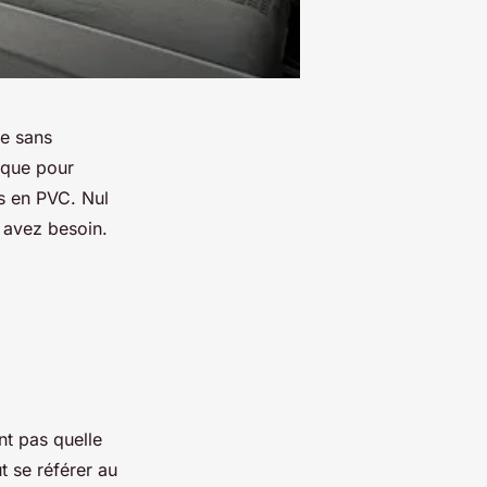
re sans
nique pour
s en PVC. Nul
s avez besoin.
nt pas quelle
t se référer au