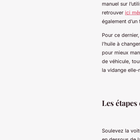
manuel sur l’uti
retrouver
ici m
également d’un f
Pour ce dernier
l’huile à change
pour mieux mani
de véhicule, tou
la vidange ell
Les étapes
Soulevez la voit
en dessous de la 