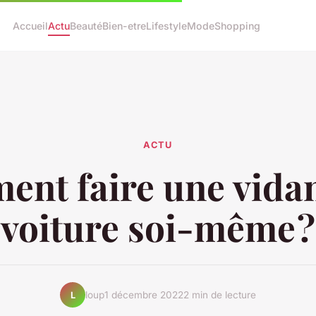
Accueil
Actu
Beauté
Bien-etre
Lifestyle
Mode
Shopping
ACTU
nt faire une vida
voiture soi-même ?
loup
1 décembre 2022
2 min de lecture
L