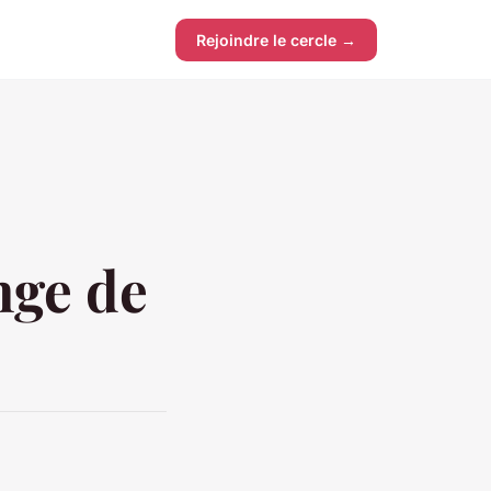
Rejoindre le cercle →
nge de