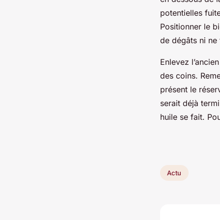
potentielles fuit
Positionner le b
de dégâts ni ne
Enlevez l’ancien 
des coins. Reme
présent le réser
serait déjà term
huile se fait. Po
Actu