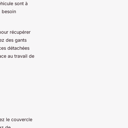
éhicule sont à
z besoin
pour récupérer
tez des gants
ces détachées
ce au travail de
rez le couvercle
iez de