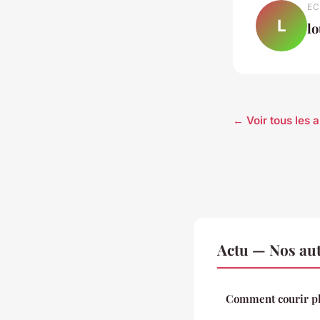
EC
L
l
← Voir tous les a
Actu — Nos aut
Comment courir plu