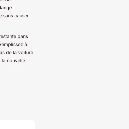
idange.
le sans causer
e restante dans
 Remplissez à
as de la voiture
 la nouvelle