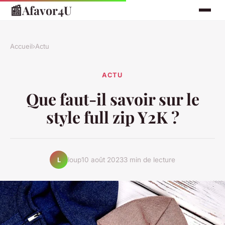
📰
Afavor4U
Accueil
›
Actu
ACTU
Que faut-il savoir sur le
style full zip Y2K ?
loup
10 août 2023
3 min de lecture
L