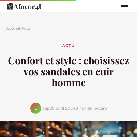
📰
Afavor4U
Accueil
›
Actu
ACTU
Confort et style : choisissez
vos sandales en cuir
homme
loup
29 avril 2024
3 min de lecture
L