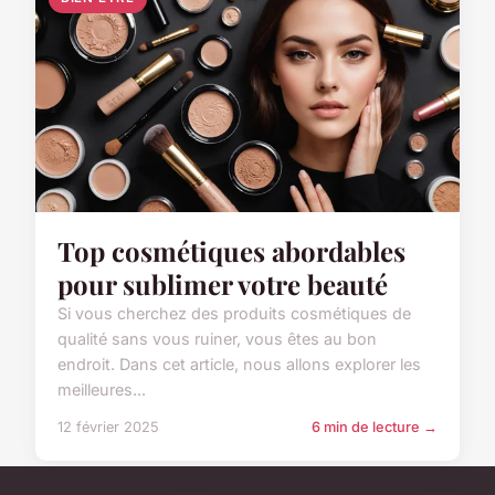
Top cosmétiques abordables
pour sublimer votre beauté
Si vous cherchez des produits cosmétiques de
qualité sans vous ruiner, vous êtes au bon
endroit. Dans cet article, nous allons explorer les
meilleures...
12 février 2025
6 min de lecture →