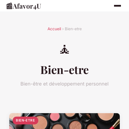
📰
Afavor4U
Accueil
› Bien-etre
🧘
Bien-etre
Bien-être et développement personnel
BIEN-ETRE