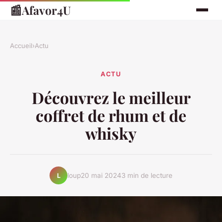
📰
Afavor4U
Accueil
›
Actu
ACTU
Découvrez le meilleur
coffret de rhum et de
whisky
loup
20 mai 2024
3 min de lecture
L