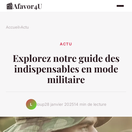
📰
Afavor4U
Accueil
›
Actu
ACTU
Explorez notre guide des
indispensables en mode
militaire
loup
28 janvier 2025
14 min de lecture
L