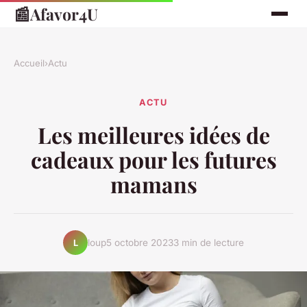
📰
Afavor4U
Accueil
›
Actu
ACTU
Les meilleures idées de
cadeaux pour les futures
mamans
loup
5 octobre 2023
3 min de lecture
L