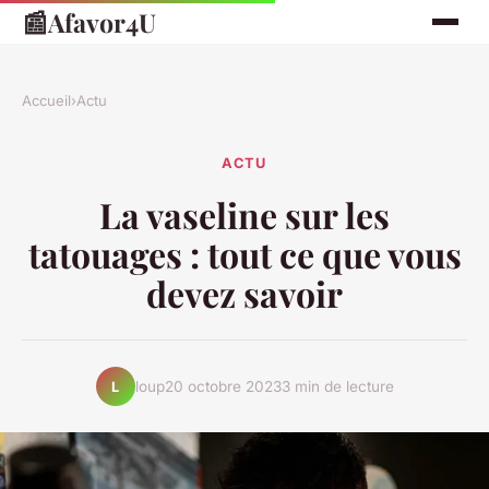
📰
Afavor4U
Accueil
›
Actu
ACTU
La vaseline sur les
tatouages : tout ce que vous
devez savoir
loup
20 octobre 2023
3 min de lecture
L