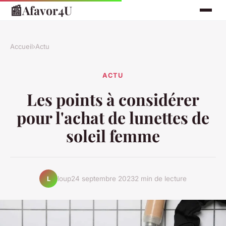
📰
Afavor4U
Accueil
›
Actu
ACTU
Les points à considérer
pour l'achat de lunettes de
soleil femme
loup
24 septembre 2023
2 min de lecture
L