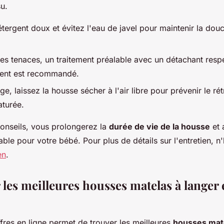
su.
étergent doux et évitez l'eau de javel pour maintenir la dou
hes tenaces, un traitement préalable avec un détachant res
ment est recommandé.
ge, laissez la housse sécher à l'air libre pour prévenir le ré
aturée.
conseils, vous prolongerez la
durée de vie de la housse
et 
le pour votre bébé. Pour plus de détails sur l'entretien, n'
en
.
les meilleures housses matelas à langer e
fres en ligne permet de trouver les meilleures
housses mate