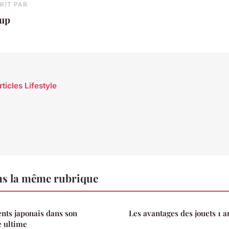
RIT PAR
oup
rticles Lifestyle
ns la même rubrique
nts japonais dans son
Les avantages des jouets 1 a
e ultime