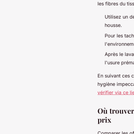
les fibres du tis
Utilisez un d
housse.
Pour les tac
l'environne
Après le lava
l'usure prém
En suivant ces 
hygiène impeccab
vérifier via ce li
Où trouver 
prix
Comparer les of