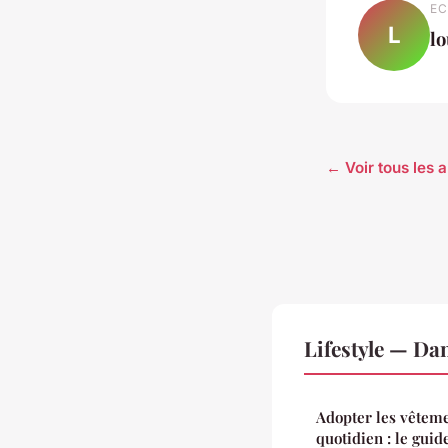
EC
L
l
← Voir tous les a
Lifestyle — Da
Adopter les vêteme
quotidien : le guid