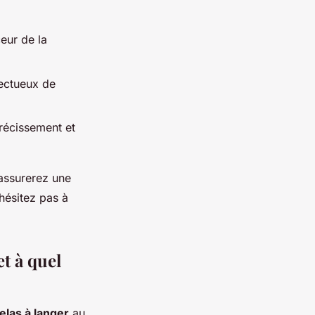
ceur de la
pectueux de
trécissement et
assurerez une
hésitez pas à
t à quel
las à langer
au