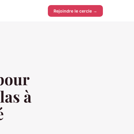
Rejoindre le cercle →
 pour
las à
é