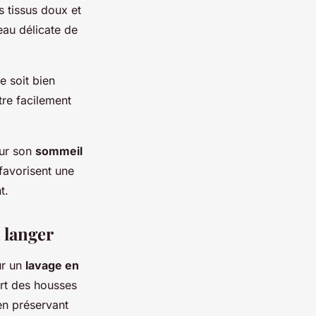
es tissus doux et
eau délicate de
e soit bien
tre facilement
sur son
sommeil
favorisent une
t.
 langer
ur un
lavage en
art des housses
en préservant