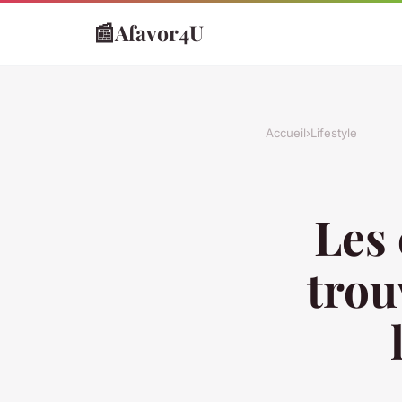
📰
Afavor4U
Accueil
›
Lifestyle
Les 
trou