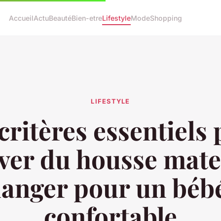
Accueil
Actu
Beauté
Bien-etre
Lifestyle
Mode
Shopping
LIFESTYLE
critères essentiels
ver du housse mate
langer pour un béb
confortable