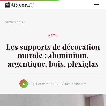
📰
Afavor4U
Accueil
›
Actu
ACTU
Les supports de décoration
murale : aluminium,
argentique, bois, plexiglas
loup
11 décembre 2023
2 min de lecture
L