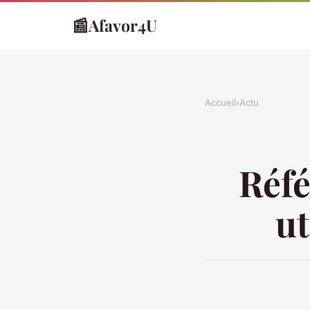
📰
Afavor4U
Accueil
›
Actu
Réfé
ut