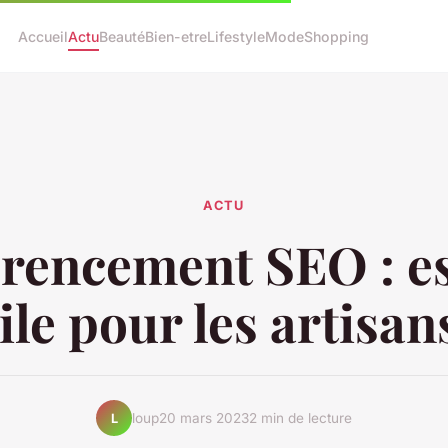
Accueil
Actu
Beauté
Bien-etre
Lifestyle
Mode
Shopping
ACTU
rencement SEO : e
ile pour les artisan
loup
20 mars 2023
2 min de lecture
L