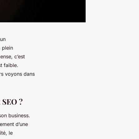
 un
 plein
ense, c’est
 faible.
ors voyons dans
t SEO ?
 son business.
nement d’une
té, le