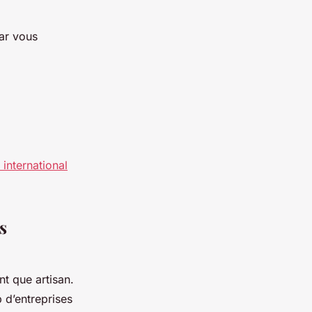
car vous
international
s
nt que artisan.
 d’entreprises