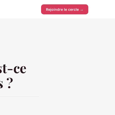
Rejoindre le cercle →
st-ce
s ?