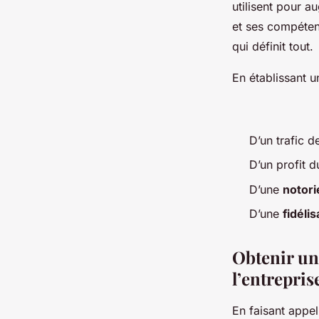
utilisent pour a
et ses compétenc
qui définit tout.
En établissant u
D’un trafic d
D’un profit d
D’une
notori
D’une
fidéli
Obtenir un
l’entrepris
En faisant appel