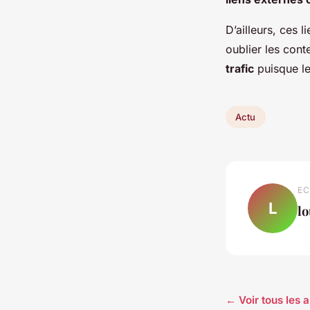
D’ailleurs, ces 
oublier les cont
trafic
puisque les
Actu
EC
L
l
← Voir tous les a