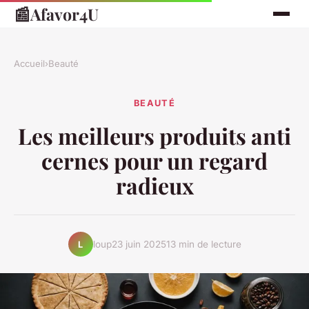
📰
Afavor4U
Accueil
›
Beauté
BEAUTÉ
Les meilleurs produits anti
cernes pour un regard
radieux
loup
23 juin 2025
13 min de lecture
L