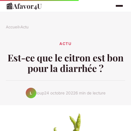
📰
Afavor4U
Accueil
›
Actu
ACTU
Est-ce que le citron est bon
pour la diarrhée ?
loup
24 octobre 2022
6 min de lecture
L