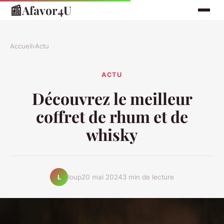
📰
Afavor4U
Accueil
›
Actu
ACTU
Découvrez le meilleur
coffret de rhum et de
whisky
loup
20 mai 2024
3 min de lecture
L