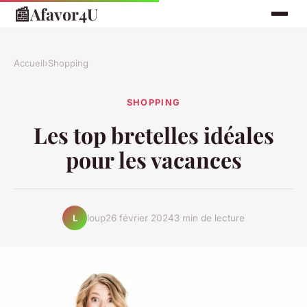
📰
Afavor4U
Accueil
›
Shopping
SHOPPING
Les top bretelles idéales
pour les vacances
loup
26 février 2024
3 min de lecture
L