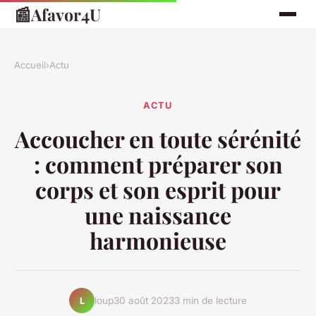
📰
Afavor4U
Accueil
›
Actu
ACTU
Accoucher en toute sérénité
: comment préparer son
corps et son esprit pour
une naissance
harmonieuse
loup
30 août 2023
3 min de lecture
L